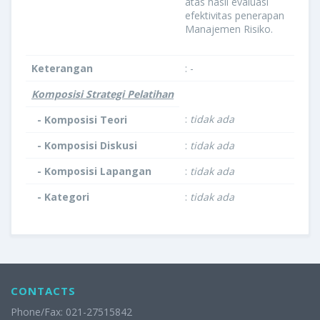
atas hasil evaluasi
efektivitas penerapan
Manajemen Risiko.
Keterangan
: -
Komposisi Strategi Pelatihan
:
tidak ada
- Komposisi Teori
- Komposisi Diskusi
:
tidak ada
- Komposisi Lapangan
:
tidak ada
- Kategori
:
tidak ada
CONTACTS
Phone/Fax: 021-27515842