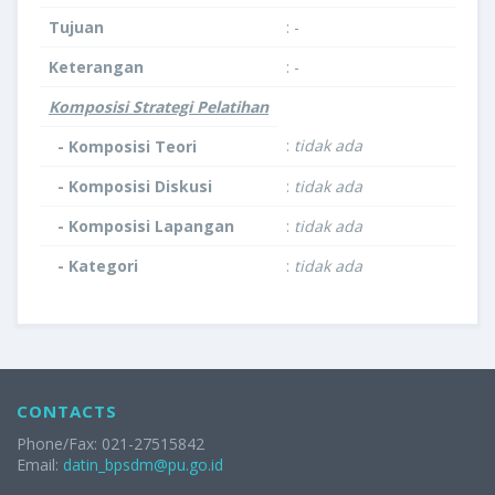
Tujuan
: -
Keterangan
: -
Komposisi Strategi Pelatihan
:
tidak ada
- Komposisi Teori
- Komposisi Diskusi
:
tidak ada
- Komposisi Lapangan
:
tidak ada
- Kategori
:
tidak ada
CONTACTS
Phone/Fax: 021-27515842
Email:
datin_bpsdm@pu.go.id