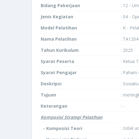
Bidang Pekerjaan
: 12 - U
Jenis Kegiatan
: 04 - O
Model Pelatihan
: K - Pela
Nama Pelatihan
: TA1204
Tahun Kurikulum
: 2025
Syarat Peserta
: Ketua 
Syarat Pengajar
: Paham 
Deskripsi
: Sosiali
Tujuan
: mening
Keterangan
: -
Komposisi Strategi Pelatihan
:
tidak a
- Komposisi Teori