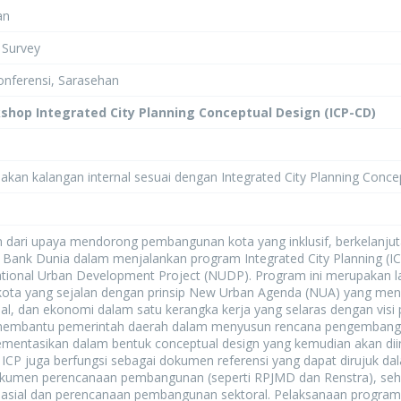
an
n Survey
Konferensi, Sarasehan
shop Integrated City Planning Conceptual Design (ICP-CD)
akan kalangan internal sesuai dengan Integrated City Planning Conce
an dari upaya mendorong pembangunan kota yang inklusif, berkelanj
h Bank Dunia dalam menjalankan program Integrated City Planning (I
tional Urban Development Project (NUDP). Program ini merupakan 
ta yang sejalan dengan prinsip New Urban Agenda (NUA) yang mengg
ial, dan ekonomi dalam satu kerangka kerja yang selaras dengan vis
membantu pemerintah daerah dalam menyusun rencana pengembangan k
lementasikan dalam bentuk conceptual design yang kemudian akan dii
tu, ICP juga berfungsi sebagai dokumen referensi yang dapat dirujuk
okumen perencanaan pembangunan (seperti RPJMD dan Renstra), se
asial dan perencanaan pembangunan sektoral. Pelaksanaan program 