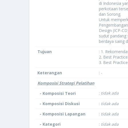
di Indonesia y
perkotaan ters
dan Sorong.
Untuk memperke
Pengembangan I
Design (ICP-CD
sudut pandang s
berdaya saing d
Tujuan
: 1. Rekomenda
2. Best Practi
3. Best Practi
Keterangan
: -
Komposisi Strategi Pelatihan
:
tidak ada
- Komposisi Teori
- Komposisi Diskusi
:
tidak ada
- Komposisi Lapangan
:
tidak ada
- Kategori
:
tidak ada