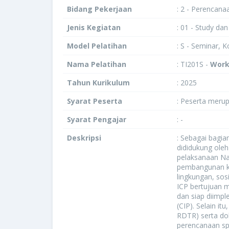
Bidang Pekerjaan
: 2 - Perencana
Jenis Kegiatan
: 01 - Study da
Model Pelatihan
: S - Seminar, 
Nama Pelatihan
: TI201S -
Work
Tahun Kurikulum
: 2025
Syarat Peserta
: Peserta merup
Syarat Pengajar
: -
Deskripsi
: Sebagai bagi
dididukung ole
pelaksanaan Na
pembangunan ko
lingkungan, sos
ICP bertujuan 
dan siap diimp
(CIP). Selain i
RDTR) serta d
perencanaan sp