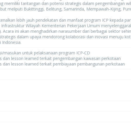
ang memiliki tantangan dan potensi strategis dalam pengembangan wi
ebut meliputi Bukittinggi, Belitung, Samarinda, Mempawah-Kijing, P
nalkan lebih jauh pendekatan dan manfaat program ICP kepada par
nfrastruktur Wilayah Kementerian Pekerjaan Umum menyelenggaraka
). Acara ini akan menghadirkan narasumber dari berbagai sektor se
trategis dalam upaya mendorong kolaborasi dan inovasi menuju kota-k
i Indonesia.
si/masukan untuk pelaksanaan program ICP-CD
ces dan lesson learned terkait pengembangan kawasan perkotaan
ces dan lesson learned terkait pembiayaan pembangunan perkotaan